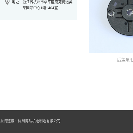
地址：
浙江省杭州市临平区南苑街道美
莱国际中心1幢1404室
后盖泵
友情链接：
杭州博钻机电制造有限公司